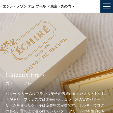
エシレ・メゾン デュ ブール ＜東京・丸の内＞
Gâteaux Frais
ガトー・フレ
バター クリームはフランス菓子の伝統が育んだ大人のおいし
さがあり、フランスでは木苺やショコラ、木の実のバター ク
リームを使ったケーキは定番中の定番です。ミルキーでコク
のある、舌の上で溶ろけていくバター クリームの本格的な味