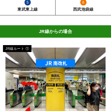
5
6
東武東上線
西武池袋線
JR線からの場合
JR線ルート ①