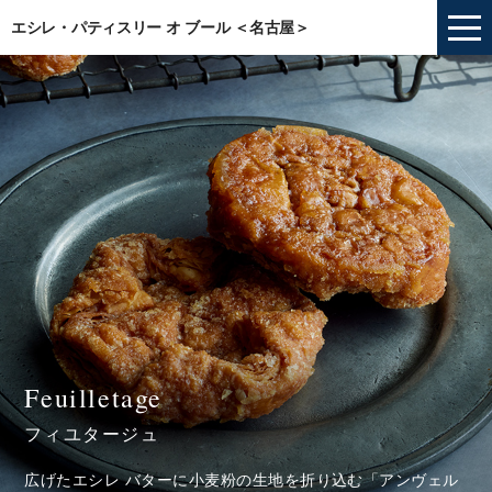
エシレ・パティスリー オ ブール ＜名古屋＞
Feuilletage
フィユタージュ
広げたエシレ バターに小麦粉の生地を折り込む「アンヴェル