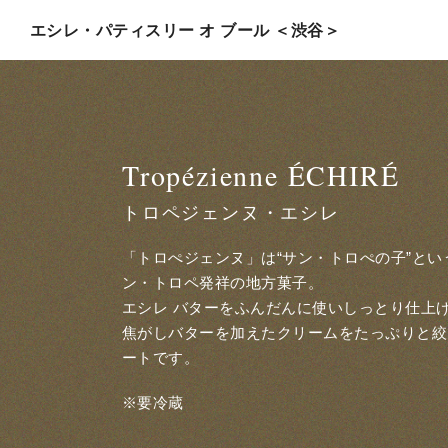
エシレ・パティスリー オ ブール ＜渋谷＞
Tropézienne ÉCHIRÉ
トロペジェンヌ・エシレ
「トロぺジェンヌ」は“サン・トロぺの子”と
ン・トロペ発祥の地方菓子。
エシレ バターをふんだんに使いしっとり仕上
焦がしバターを加えたクリームをたっぷりと絞
ートです。
※要冷蔵