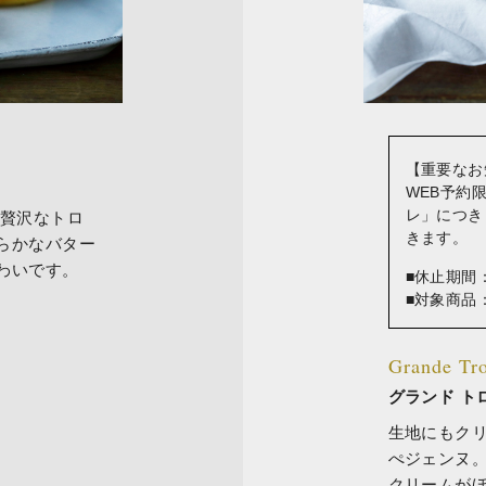
【重要なお
WEB予約
レ」につき
た贅沢なトロ
きます。
らかなバター
わいです。
■休止期間：
■対象商品
Grande Tr
グランド ト
生地にもクリ
ぺジェンヌ
クリームが