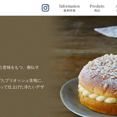
Information
Produits
(
最新情報
)
(
商品
)
(
いう意味をもつ、南仏サ
げたブリオッシュ生地に、
って仕上げた冷たいデザ