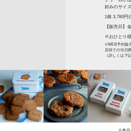
好みのサイ
1個 3,780円
【販売日】
※おひとり様
※WEB予約
店頭での当日
（詳しくは下
※食品