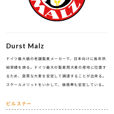
ミュンヘン
その他
ピート
ノンピート
スモーク
スペシャリティモルト
カラメル
ロースト
その他
Durst Malz
その他の穀類
ドイツ最大級の老舗製麦メーカーで、日本向けに長年供
ライ麦
オーツ麦
米
給実績を誇る。ドイツ最大の製麦用大麦の産地に位置す
トウモロコシ
その他
るため、良質な大麦を安定して調達することが出来る。
スケールメリットをいかして、価格帯も安定している。
ホップ
ホップ
ピルスナー