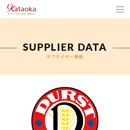
M
FOR DISTILLERS
お役立ち情報
SUPPLIER DATA
サプライヤー情報
お問い合わせ
原料から検索
FOR BREWERS
FOR DISTILLERS
ベースモルト
ピルスナー
エール
小麦
モルト