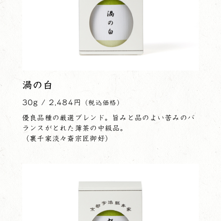
渦の白
30g / 2,484円
（税込価格）
優良品種の厳選ブレンド。旨みと品のよい苦みのバ
ランスがとれた薄茶の中級品。
（裏千家淡々斎宗匠御好）