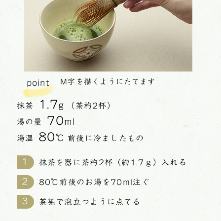
M字を描くようにたてます
point
1.7
g
抹茶
（茶杓2杯）
70
ml
湯の量
80
℃
湯温
前後に冷ましたもの
抹茶を器に茶杓2杯（約1.7ｇ）入れる
80℃前後のお湯を70ml注ぐ
茶筅で泡立つように点てる