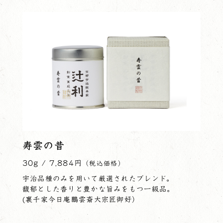
寿雲の昔
30g / 7,884円
（税込価格）
宇治品種のみを用いて厳選されたブレンド。
馥郁とした香りと豊かな旨みをもつ一級品。
(裏千家今日庵鵬雲斎大宗匠御好）