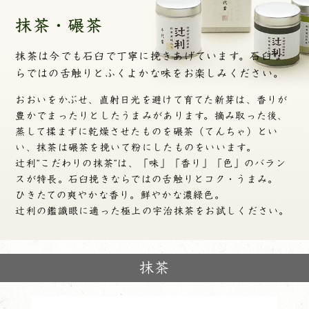
抹茶・碾茶
抹茶は今でも石臼で丁寧に挽きあげています。
石臼な
らではの舌触りとふくよかな味をお楽しみください。
おおいをかぶせ、直射日光を避けて育てた新芽は、香りが
豊かでまったりとしたうまみがあります。摘み取った後、
蒸して揉まずに乾燥させたものを碾茶（てんちゃ）とい
い、抹茶は碾茶を挽いて粉にしたものをいいます。
辻利”こだわりの抹茶”は、「味」「香り」「色」のバラン
スが特長。石臼挽きならではの舌触りとコク・うまみ。
ひきたての爽やかな香り。鮮やかな濃緑色。
辻利の鑑識眼に適った極上の宇治抹茶をお試しください。
抹茶