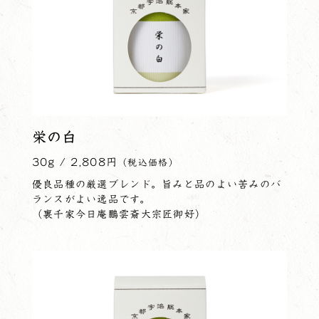
栄の白
30g / 2,808円
（税込価格）
優良品種の厳選ブレンド。旨みと品のよい苦みのバ
ランスがよい逸品です。
（裏千家今日庵鵬雲斎大宗匠御好）