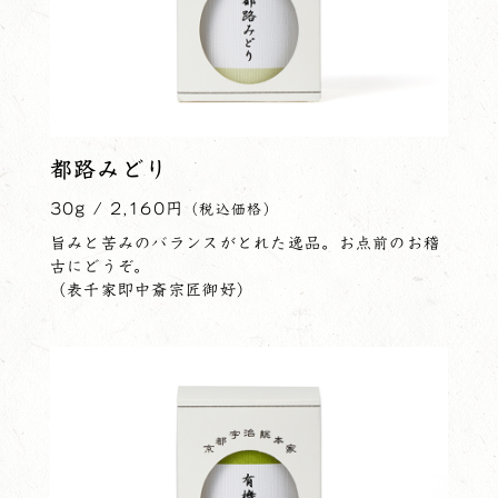
都路みどり
30g / 2,160円
（税込価格）
旨みと苦みのバランスがとれた逸品。お点前のお稽
古にどうぞ。
（表千家即中斎宗匠御好）