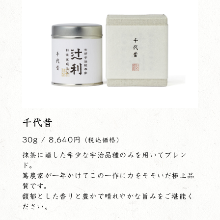
千代昔
30g / 8,640円
（税込価格）
抹茶に適した希少な宇治品種のみを用いてブレン
ド。
篤農家が一年かけてこの一作に力をそそいだ極上品
質です。
馥郁とした香りと豊かで晴れやかな旨みをご堪能く
ださい。