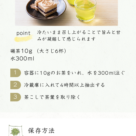
冷たいまま召し上がることで旨みと甘
point
みが凝縮して感じられます
10g
碾茶
（大さじ6杯）
300ml
水
容器に10gのお茶をいれ、水を300ml注ぐ
冷蔵庫に入れて4時間以上抽出する
茶こしで茶葉を取り除く
保存方法