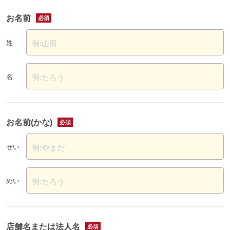
お名前
例:山田
姓
例:たろう
名
お名前(かな)
例:やまだ
せい
例:たろう
めい
店舗名または法人名