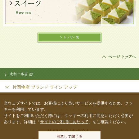
レシピ一覧
辻󠄀利一本店
片岡物産 ブランド ライン アップ
当ウェブサイトでは、お客様により良いサービスを提供するため、クッ
プライバシー ポリシー
ソーシャル メディア ポリシー
キーを利用しています。
カスタマーハラスメントに対する基本方
サイトのご利用にあたって
サイトをご利用いただく際には、クッキーの利用に同意いただく必要が
針
あります。詳細は「
サイトのご利用にあたって
」をご確認ください。
同意して閉じる