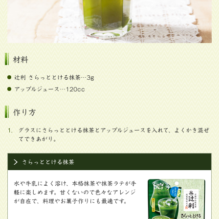
材料
辻󠄀利 さらっととける抹茶…3g
アップルジュース…120cc
作り方
1.
グラスにさらっととける抹茶とアップルジュースを入れて、よくかき混ぜ
てできあがり。
さらっととける抹茶
水や牛乳によく溶け、本格抹茶や抹茶ラテが手
軽に楽しめます。甘くないので色々なアレンジ
が自在で、料理やお菓子作りにも最適です。