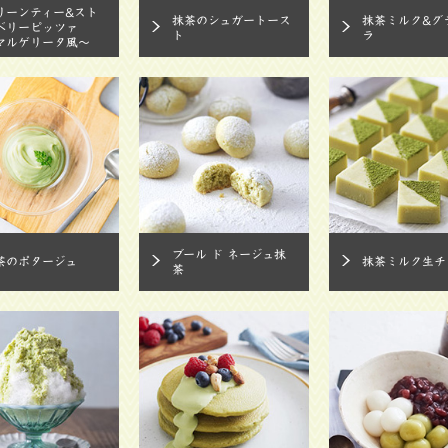
リーンティー&スト
抹茶のシュガートース
抹茶ミルク&グ
ベリーピッツァ
ト
ラ
マルゲリータ風～
ブール ド ネージュ抹
茶のポタージュ
抹茶ミルク生チ
茶