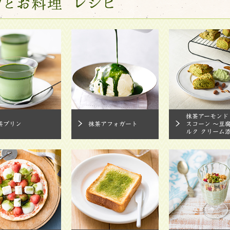
抹茶アーモンド
茶プリン
抹茶アフォガート
スコーン ～豆
ルク クリーム