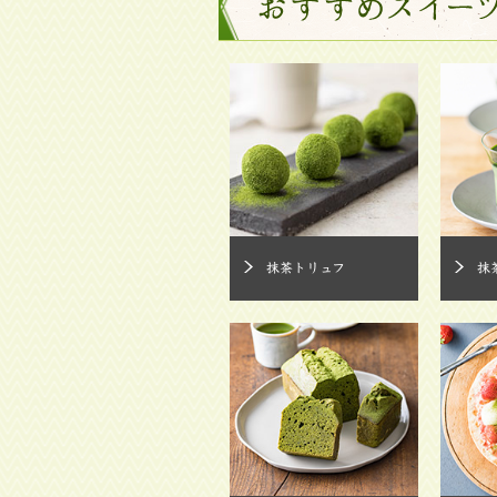
抹茶トリュフ
抹