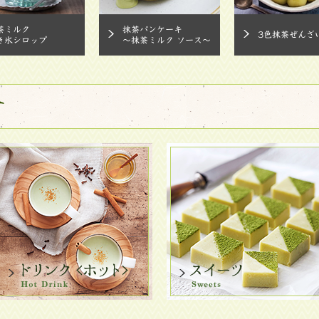
茶ミルク
抹茶パンケーキ
3色抹茶ぜんざ
き氷シロップ
～抹茶ミルク ソース～