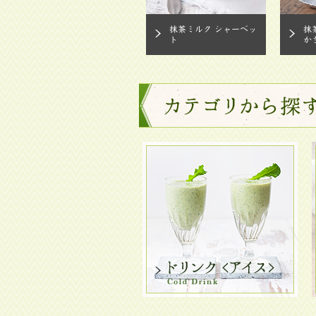
抹茶ミルク シャーベッ
抹
ト
か