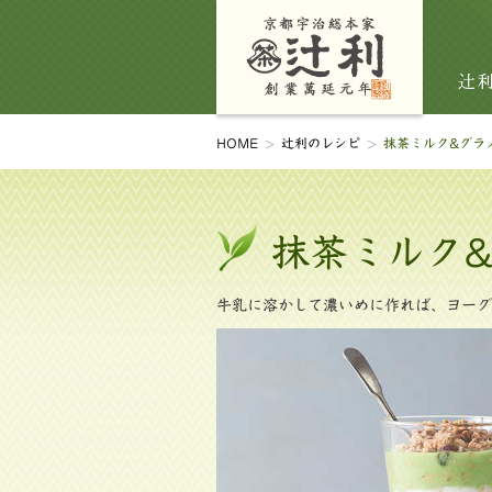
HOME
辻󠄀利のレシピ
抹茶ミルク&グラ
抹茶ミルク
牛乳に溶かして濃いめに作れば、ヨーグ