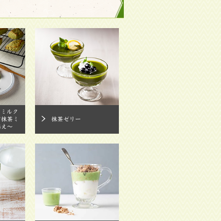
 ミルク
腐抹茶ミ
抹茶ゼリー
添え～