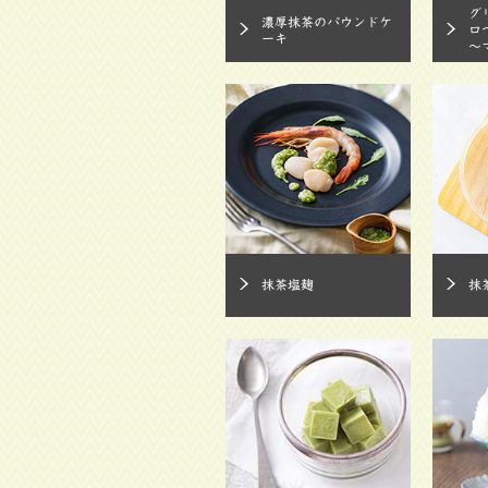
グ
濃厚抹茶のパウンドケ
ロ
ーキ
～
抹茶塩麹
抹