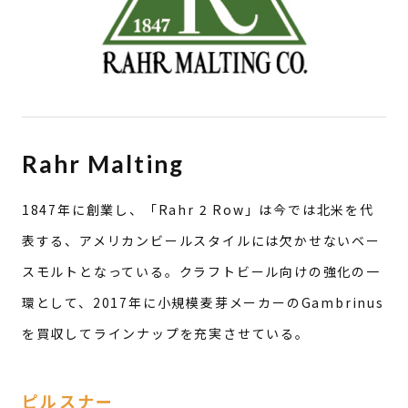
ミュンヘン
その他
ピート
ノンピート
スモーク
スペシャリティモルト
カラメル
ロースト
その他
Rahr Malting
その他の穀類
1847年に創業し、「Rahr 2 Row」は今では北米を代
ライ麦
オーツ麦
米
表する、アメリカンビールスタイルには欠かせないベー
トウモロコシ
その他
スモルトとなっている。クラフトビール向けの強化の一
環として、2017年に小規模麦芽メーカーのGambrinus
ホップ
を買収してラインナップを充実させている。
ホップ
ピルスナー