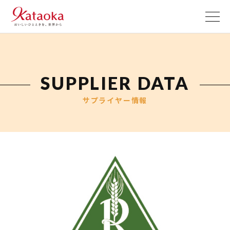
M
FOR DISTILLERS
お役立ち情報
SUPPLIER DATA
サプライヤー情報
お問い合わせ
原料から検索
FOR BREWERS
FOR DISTILLERS
ベースモルト
ピルスナー
エール
小麦
モルト