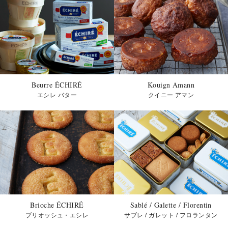
2025/6/20
「ケーク・パニエ・ブール」「エクレール・ナ
チュール」ネット事前予約の変更点についてお
知らせ
2025/5/20
オムレット・オランジュ販売再開のご案内
Beurre ÉCHIRÉ
Kouign Amann
エシレ バター
クイニー アマン
2025/4/23
「オムレット・ブール」店頭販売再開のご案内
2025/3/1
価格改定のお知らせ
Brioche ÉCHIRÉ
Sablé / Galette / Florentin
ブリオッシュ・エシレ
サブレ / ガレット / フロランタン