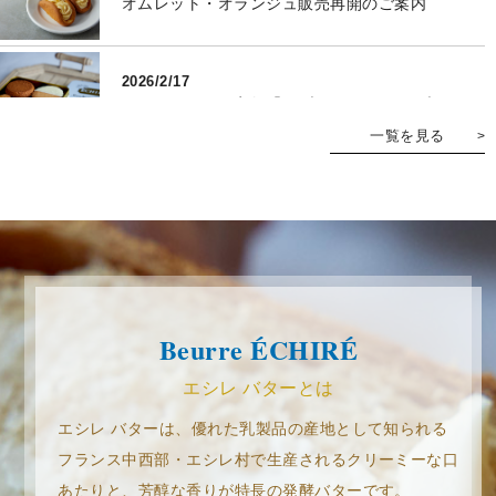
オムレット・オランジュ販売再開のご案内
2026/2/17
ホワイトデー限定缶「サブレ・ショコラ ブラ
ン」発売のお知らせ
一覧を見る
2026/1/8
バレンタイン限定缶「サブレ・ショコラ」発売
のお知らせ
エシレ・マルシェ オ ブールが贈るバレンタイン
＆ホワイトデー
2025/12/16
Beurre ÉCHIRÉ
年末年始 販売休止商品に関するお知らせ
エシレ バターとは
2025/11/28
エシレ バターは、優れた乳製品の産地として知られる
「BONNE ANNÉE（ボナネ）」シーズンが12/1
フランス中西部・エシレ村で生産されるクリーミーな口
からスタート！
人気のサブレ缶がボナネ限定デザインパッケー
あたりと、芳醇な香りが特長の発酵バターです。