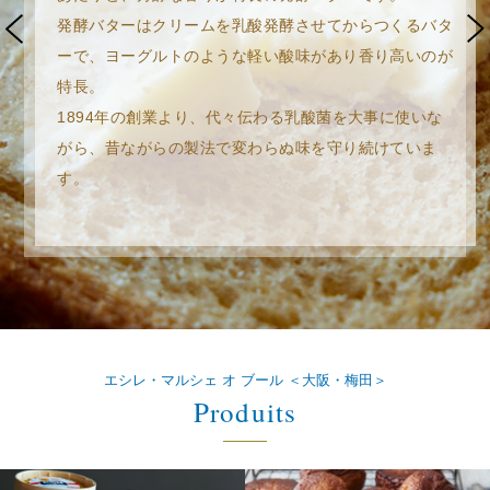
ジで登場
発酵バターはクリームを乳酸発酵させてからつくるバタ
ーで、ヨーグルトのような軽い酸味があり香り高いのが
2025/9/8
「エクレール・キャラメル サレ」再発売のご案
特長。
内
1894年の創業より、代々伝わる乳酸菌を大事に使いな
がら、昔ながらの製法で変わらぬ味を守り続けていま
2025/8/20
す。
「エシレ バターバッグ “デギュステ！”」数量限
定発売のお知らせ
2025/7/18
「ケーク・パニエ・ブール」「エクレール・ナ
チュール」店頭販売再開のご案内
エシレ・マルシェ オ ブール ＜大阪・梅田＞
2025/7/18
Produits
「オムレット・ブール」「オムレット・オラン
ジュ」販売開始時間変更のご案内