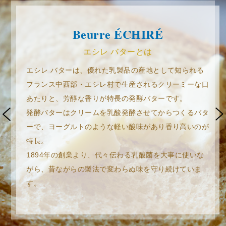
2026/2/13
「カヌレ・エシレ」17時店頭販売 一時休止のお
Beurre ÉCHIRÉ
知らせ
エシレ バターとは
2026/1/27
エシレ バターは、優れた乳製品の産地として知られる
[東急百貨店ネットショッピング] サイトリニュ
ーアルに伴う、WEB予約販売一時休止のお知ら
フランス中西部・エシレ村で生産されるクリーミーな口
せ
あたりと、芳醇な香りが特長の発酵バターです。
発酵バターはクリームを乳酸発酵させてからつくるバタ
2026/1/20
ーで、ヨーグルトのような軽い酸味があり香り高いのが
「サブレ グラッセ（６枚入）」発売のお知らせ
特長。
1894年の創業より、代々伝わる乳酸菌を大事に使いな
2026/1/6
がら、昔ながらの製法で変わらぬ味を守り続けていま
「avec l’amour ＜愛とともに＞」エシレの焼菓
す。
子を！
エシレ・パティスリー オ ブールが贈るバレンタ
イン＆ホワイトデー