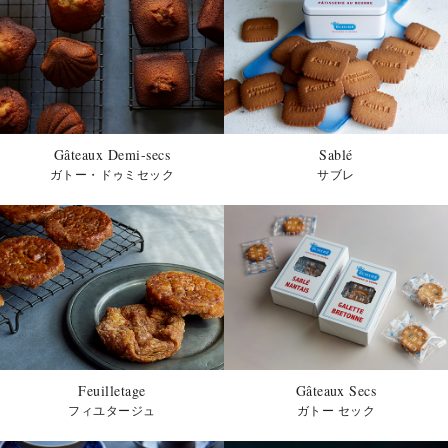
知らせ
2025/8/20
「エシレ バターバッグ “デギュステ！”」数量限
定発売のお知らせ
Gâteaux Demi-secs
Sablé
ガトー・ドゥミセック
サブレ
2025/7/11
「ウィークエンド・エシレ シトロン エ クレー
ム」期間限定発売のお知らせ
Feuilletage
Gâteaux Secs
フィユタージュ
ガトー セック