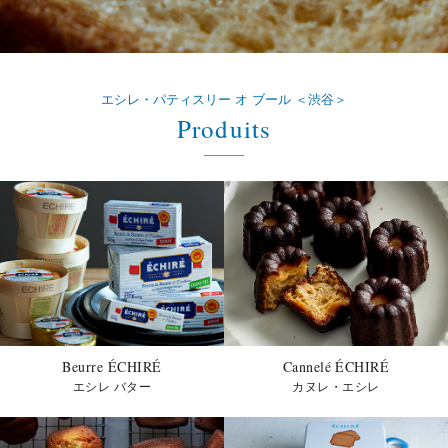
2026/1/5
休業日のご案内（2026/1/20）
エシレ・パティスリー オ ブール ＜渋谷＞
2025/12/5
Produits
「カヌレ・エシレ」17時店頭販売 一時休止のお
知らせ
2025/11/28
「BONNE ANNÉE（ボナネ）」シーズンが12/1
からスタート！
ボナネ限定デザイン「サブレ グラッセ」発売の
お知らせ
2025/10/28
「ボワット オ サブレ」発売のお知らせ
Beurre ÉCHIRÉ
Cannelé ÉCHIRÉ
エシレ バター
カヌレ・エシレ
2025/10/28
「プティブール・エシレ（10枚入）」発売のお