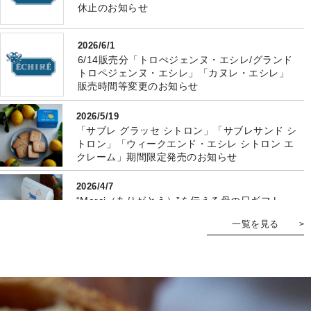
休止のお知らせ
2026/6/1
6/14販売分「トロぺジェンヌ・エシレ/グランド
トロペジェンヌ・エシレ」「カヌレ・エシレ」
販売時間等変更のお知らせ
2026/5/19
「サブレ グラッセ シトロン」「サブレサンド シ
トロン」「ウィークエンド・エシレ シトロン エ
クレーム」期間限定発売のお知らせ
2026/4/7
“Merci（ありがとう）”を伝える母の日ギフト
「パケ フェット デ メール」期間限定発売のお知
一覧を見る
らせ
2026/3/18
「プティブール・エシレ（2枚入）」新発売のお
知らせ