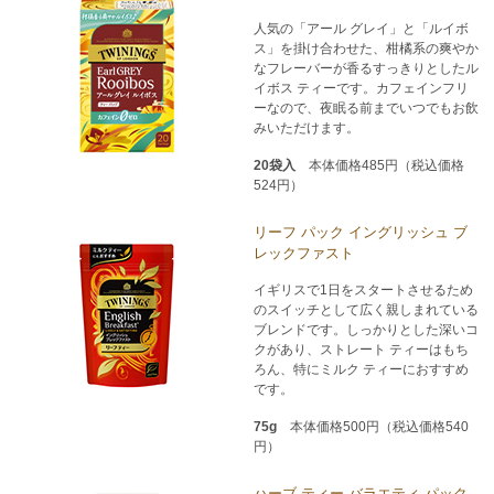
人気の「アール グレイ」と「ルイボ
ス」を掛け合わせた、柑橘系の爽やか
なフレーバーが香るすっきりとしたル
イボス ティーです。カフェインフリ
ーなので、夜眠る前までいつでもお飲
みいただけます。
20袋入
本体価格485円（税込価格
524円）
リーフ パック イングリッシュ ブ
レックファスト
イギリスで1日をスタートさせるため
のスイッチとして広く親しまれている
ブレンドです。しっかりとした深いコ
クがあり、ストレート ティーはもち
ろん、特にミルク ティーにおすすめ
です。
75g
本体価格500円（税込価格540
円）
ハーブ ティー バラエティ パック