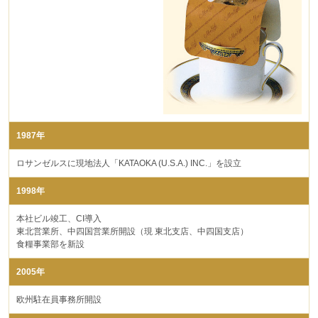
1987年
ロサンゼルスに現地法人「KATAOKA (U.S.A.) INC.」を設立
1998年
本社ビル竣工、CI導入
東北営業所、中四国営業所開設（現 東北支店、中四国支店）
食糧事業部を新設
2005年
欧州駐在員事務所開設