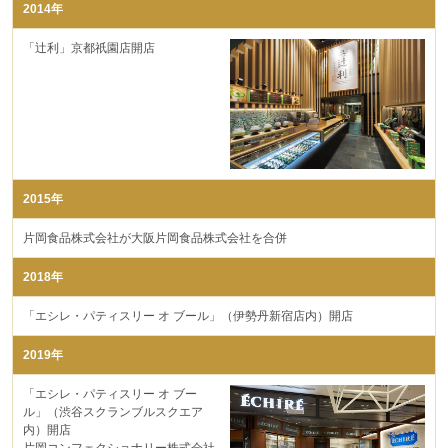
2014年
「辻󠄀利」京都祇園店開店
2015年
片岡食品株式会社が大阪片岡食品株式会社を合併
2018年
「エシレ・パティスリー オ ブール」（伊勢丹新宿店内）開店
2019年
「エシレ・パティスリー オ ブー
ル」（渋谷スクランブルスクエア
内）開店
片岡コンフェクショナリー株式会社