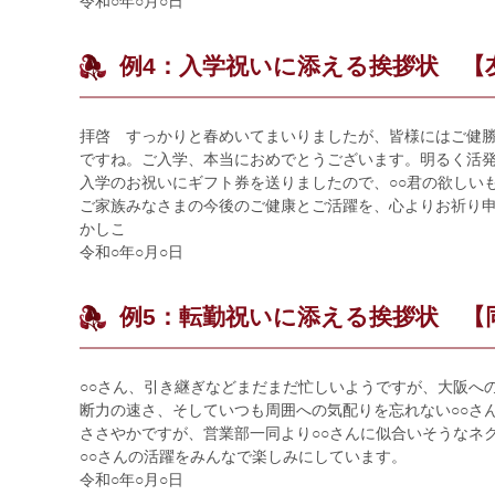
令和○年○月○日
例4：入学祝いに添える挨拶状 【
拝啓 すっかりと春めいてまいりましたが、皆様にはご健勝
ですね。ご入学、本当におめでとうございます。明るく活発
入学のお祝いにギフト券を送りましたので、○○君の欲しい
ご家族みなさまの今後のご健康とご活躍を、心よりお祈り
かしこ
令和○年○月○日
例5：転勤祝いに添える挨拶状 【
○○さん、引き継ぎなどまだまだ忙しいようですが、大阪へ
断力の速さ、そしていつも周囲への気配りを忘れない○○さ
ささやかですが、営業部一同より○○さんに似合いそうなネ
○○さんの活躍をみんなで楽しみにしています。
令和○年○月○日