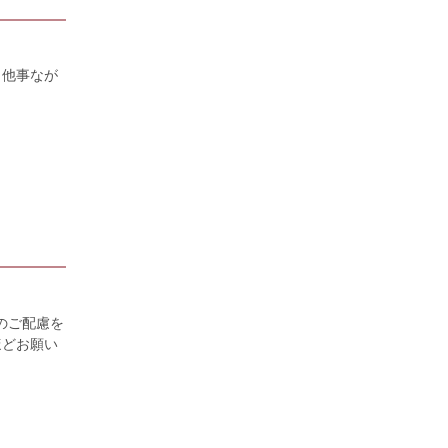
。他事なが
のご配慮を
ほどお願い