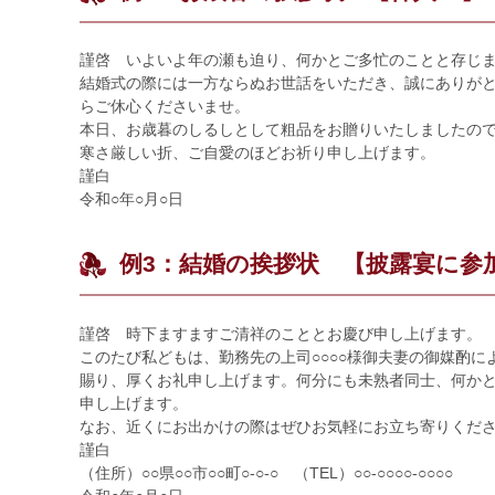
謹啓 いよいよ年の瀬も迫り、何かとご多忙のことと存じ
結婚式の際には一方ならぬお世話をいただき、誠にありが
らご休心くださいませ。
本日、お歳暮のしるしとして粗品をお贈りいたしましたの
寒さ厳しい折、ご自愛のほどお祈り申し上げます。
謹白
令和○年○月○日
例3：結婚の挨拶状 【披露宴に参
謹啓 時下ますますご清祥のこととお慶び申し上げます。
このたび私どもは、勤務先の上司○○○○様御夫妻の御媒酌
賜り、厚くお礼申し上げます。何分にも未熟者同士、何か
申し上げます。
なお、近くにお出かけの際はぜひお気軽にお立ち寄りくだ
謹白
（住所）○○県○○市○○町○-○-○ （TEL）○○-○○○○-○○○○