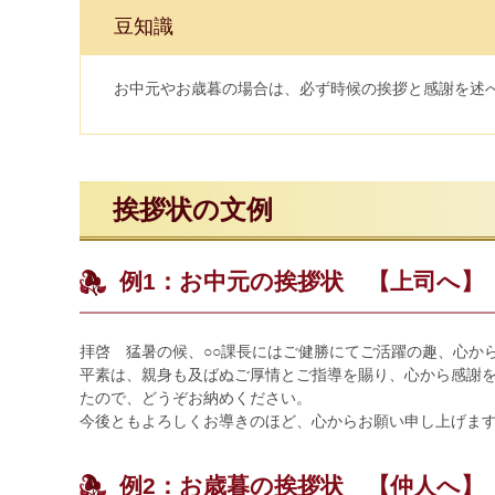
豆知識
お中元やお歳暮の場合は、必ず時候の挨拶と感謝を述
挨拶状の文例
例1：お中元の挨拶状 【上司へ】
拝啓 猛暑の候、○○課長にはご健勝にてご活躍の趣、心か
平素は、親身も及ばぬご厚情とご指導を賜り、心から感謝
たので、どうぞお納めください。
今後ともよろしくお導きのほど、心からお願い申し上げま
例2：お歳暮の挨拶状 【仲人へ】