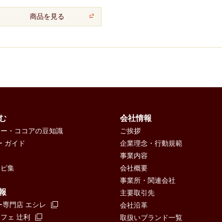
商品を見る
む
会社情報
ヒー・ココアの豆知識
ご挨拶
ー ガイド
企業理念・行動規範
事業内容
シピ集
会社概要
事業所・関連会社
報
主要取引先
ー専門店 エシレ
会社沿革
ェ 辻󠄀利
取扱いブランド一覧