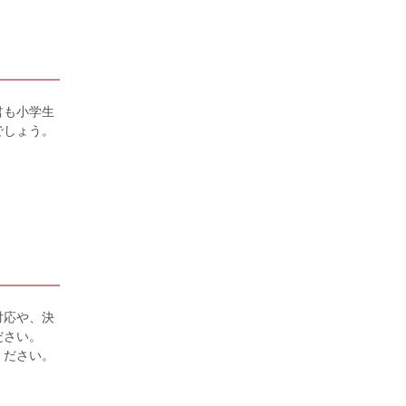
君も小学生
でしょう。
対応や、決
ださい。
ください。