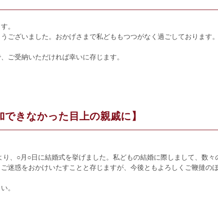
ます。
とうございました。おかげさまで私どももつつがなく過ごしております
で、ご受納いただければ幸いに存じます。
加できなかった目上の親戚に】
により、○月○日に結婚式を挙げました。私どもの結婚に際しまして、数々
とご迷惑をおかけいたすことと存じますが、今後ともよろしくご鞭撻の
さい。