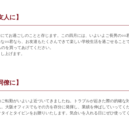
友人に】
にてお過ごしのことと存じます。この四月には、いよいよご長男の○○
な○○君なら、お友達もたくさんできて楽しい学校生活を過ごせること
ものを買ってあげてください。
申し上げます。
同僚に】
のご転勤がいよいよ近づいてきましたね。トラブルが起きた際の的確な
ん。大阪オフィスでもその力を存分に発揮し、業績を伸ばしていってく
クタイとタイピンをお贈りいたします。気合いを入れる日にぜひ使って