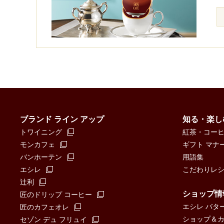
ブランド ライン アップ
知る・楽し
トワイニング
紅茶・コー
モンカフェ
ギフト マナ
バンホーテン
用語集
エシレ
こだわりレ
辻󠄀利
ショップ情
匠のドリップ コーヒー
エシレ バタ
匠のカフェオレ
ショップ＆カフ
セゾン デュ フリュイ