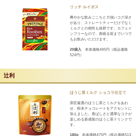
リッチ ルイボス
爽やかな飲みごこちと力強いコク深さ
があり、ストレートティーだけでなく
ミルクとの相性も抜群です。カフェイ
ンフリーなので、夜眠る前までいつで
もお飲みいただけます。
20袋入
本体価格485円（税込価格
524円）
辻󠄀利
ほうじ茶ミルク ショコラ仕立て
茶匠厳選のほうじ茶とミルクをあわ
せ、粉末チョコレートをアクセントに
加えました。香ばしさと濃厚なコクが
楽しめる新感覚のほうじ茶ドリンクで
す。
180g
本体価格475円（税込価格513