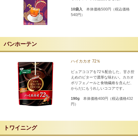
10袋入
本体価格500円（税込価格
540円）
バンホーテン
ハイカカオ 72％
ピュアココアを72％配合した、甘さ控
えめのビターで濃厚な味わい。カカオ
ポリフェノールと食物繊維を含んだ、
からだにもうれしいココアです。
190g
本体価格400円（税込価格432
円）
トワイニング