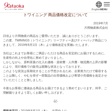
English
MENU
トワイニング 商品価格改定について
2019年7月
片岡物産株式会社
日頃より片岡物産の商品をご愛用いただき、誠にありがとうございます。
この度、TWININGS（トワイニング）リーフティー及びティーバッグ商品につ
きまして、2019年8月1日（木）より価格改定を実施いたします。
当社はこれまでお客様にご満足いただける商品を安定的にお届けするために、
生産性の向上や合理化に努めてまいりました。
しかしながら、原料茶葉の仕入れ価格・資材費・人件費・物流費の上昇の影響
により、現行価格での販売は困難な状況となっております。
このような状況は長期化することが予想されるため、企業努力だけで吸収する
ことは難しく、やむを得ず一部製品の出荷価格および希望小売価格を改定させ
ていただくことと致しました。
今後もお客様に価値ある商品をお届けできるよう努めてまいります。何卒、ご
理解賜りますよう宜しくお願い申し上げます。
-記-
価格改定日：
2019年8月1日（木） 出荷分より