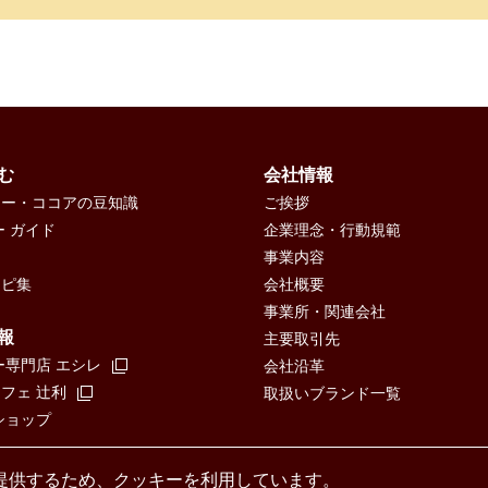
む
会社情報
ヒー・ココアの豆知識
ご挨拶
ー ガイド
企業理念・行動規範
事業内容
シピ集
会社概要
事業所・関連会社
報
主要取引先
ー専門店 エシレ
会社沿革
ェ 辻󠄀利
取扱いブランド一覧
ショップ
提供するため、クッキーを利用しています。