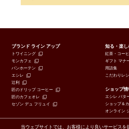
ブランド ライン アップ
知る・楽し
トワイニング
紅茶・コー
モンカフェ
ギフト マナ
バンホーテン
用語集
エシレ
こだわりレ
辻󠄀利
ショップ情
匠のドリップ コーヒー
エシレ バタ
匠のカフェオレ
ショップ＆カフ
セゾン デュ フリュイ
オンライン 
当ウェブサイトでは、お客様により良いサービスを